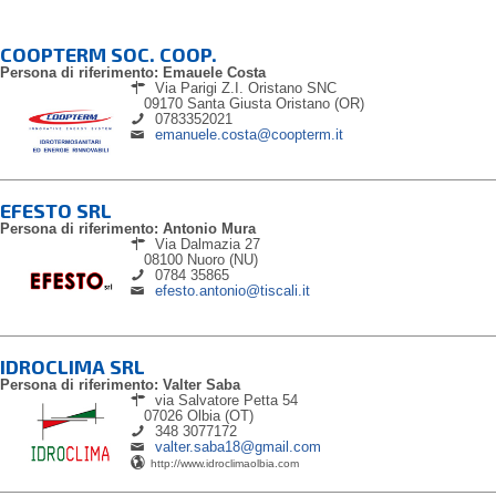
COOPTERM SOC. COOP.
Persona di riferimento: Emauele Costa
Via Parigi Z.I. Oristano SNC
09170
Santa Giusta Oristano (OR)
0783352021
emanuele.costa@coopterm.it
EFESTO SRL
Persona di riferimento: Antonio Mura
Via Dalmazia 27
08100
Nuoro (NU)
0784 35865
efesto.antonio@tiscali.it
IDROCLIMA SRL
Persona di riferimento: Valter Saba
via Salvatore Petta 54
07026
Olbia (OT)
348 3077172
valter.saba18@gmail.com
http://www.idroclimaolbia.com