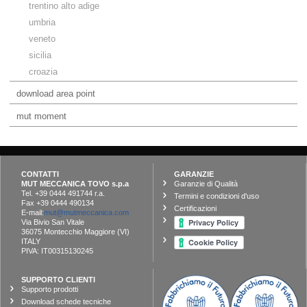
trentino alto adige
umbria
veneto
sicilia
croazia
download area point
mut moment
CONTATTI
GARANZIE
MUT MECCANICA TOVO s.p.a
Garanzie di Qualità
Tel. +39 0444 491744 r.a.
Termini e condizioni d'uso
Fax +39 0444 490134
Certificazioni
E-mail:
mut@mutmeccanica.com
Via Bivio San Vitale
36075 Montecchio Maggiore (VI)
ITALY
PIVA: IT00315130245
SUPPORTO CLIENTI
Supporto prodotti
Download schede tecniche