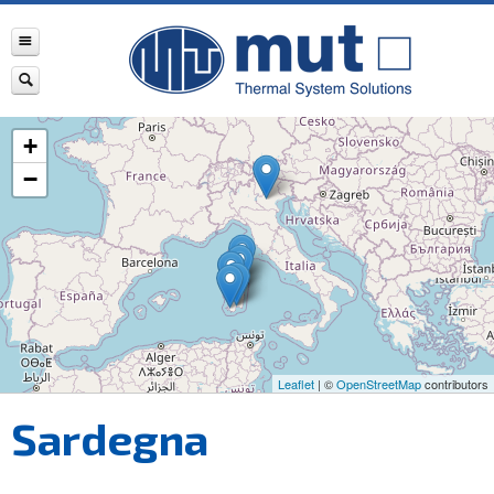
+
−
Leaflet
| ©
OpenStreetMap
contributors
Sardegna