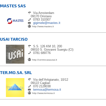
MASTES SAS
Via Amsterdam
09170
Oristano
0783 310307
gigimele@mastes.it
http://www.mastes.it
USAI TARCISO
S.S. 126 KM 10, 200
09010
S. Giovanni Suergiu (CI)
0781 689776
http://centrocasausai.it
TER.MO.SA. SRL
Via dell’Artigianato, 10/12
09122
Cagliari
070 2128038
termosa@termosa.it
http://www.termosa.it