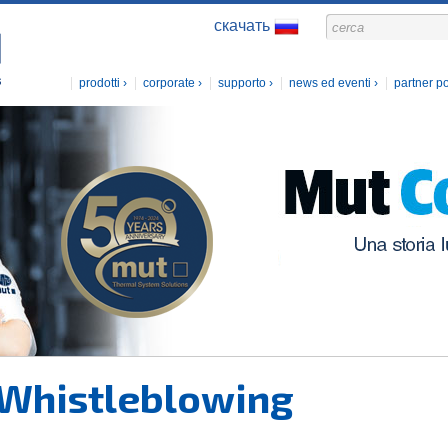
скачать
prodotti
corporate
supporto
news ed eventi
partner po
Whistleblowing