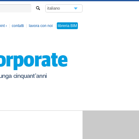
italiano
english
int
contatti
lavora con noi
libreria
BIM