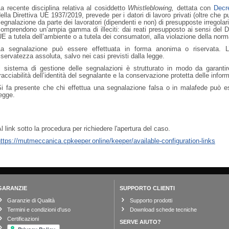
a recente disciplina relativa al cosiddetto
Whistleblowing
,
‍dettata con
Decre
della Direttiva UE 1937/2019, prevede per
i datori di lavoro privati (oltre che 
segnalazione
da parte dei lavoratori (dipendenti e non) di presupposte
irregola
omprendono un’ampia gamma di illeciti: dai reati presupposto ai sensi del D
E a tutela dell’ambiente o a tutela dei consumatori, alla violazione della norma
La segnalazione può essere effettuata in forma anonima o riservata. L’i
iservatezza assoluta, salvo nei casi previsti dalla legge.
Il sistema di gestione delle segnalazioni è strutturato in modo da garant
racciabilità dell’identità del segnalante e la conservazione protetta delle infor
Si fa presente che chi effettua una segnalazione falsa o in malafede può 
egge.
l link sotto la procedura per richiedere l'apertura del caso.
ttps://mutmeccanica.cpkeeper.online/keeper/available-configuration-links
GARANZIE
SUPPORTO CLIENTI
Garanzie di Qualità
Supporto prodotti
Termini e condizioni d'uso
Download schede tecniche
Certificazioni
SERVE AIUTO?