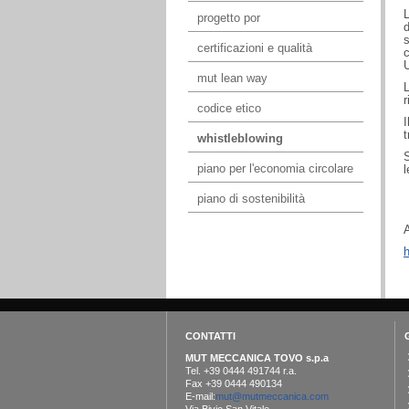
L
progetto por
certificazioni e qualità
c
U
mut lean way
r
codice etico
t
whistleblowing
piano per l'economia circolare
l
piano di sostenibilità
A
h
CONTATTI
MUT MECCANICA TOVO s.p.a
Tel. +39 0444 491744 r.a.
Fax +39 0444 490134
E-mail:
mut@mutmeccanica.com